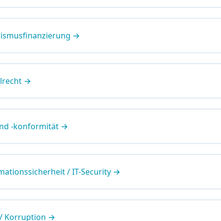
rismusfinanzierung →
lrecht →
und -konformität →
ationssicherheit / IT-Security →
 / Korruption →