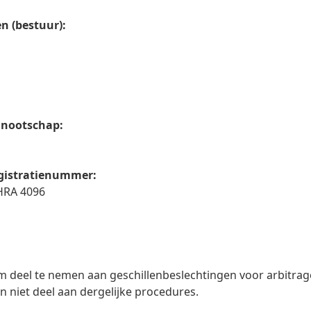
 (bestuur):
nnootschap:
egistratienummer:
HRA 4096
t om deel te nemen aan geschillenbeslechtingen voor arbitr
niet deel aan dergelijke procedures.